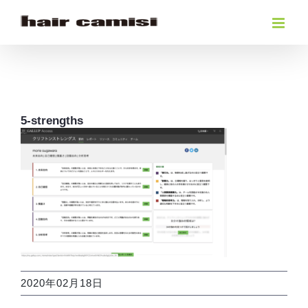
Skip
to
content
5-strengths
2020年02月18日