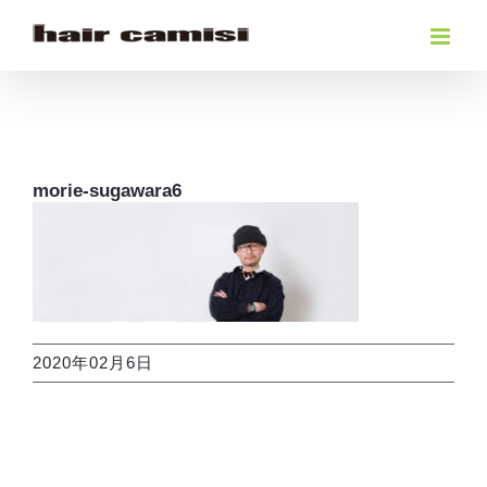
Skip
to
content
morie-sugawara6
2020年02月6日