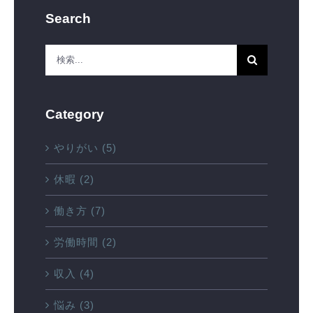
Search
検
索
…
Category
やりがい (5)
休暇 (2)
働き方 (7)
労働時間 (2)
収入 (4)
悩み (3)