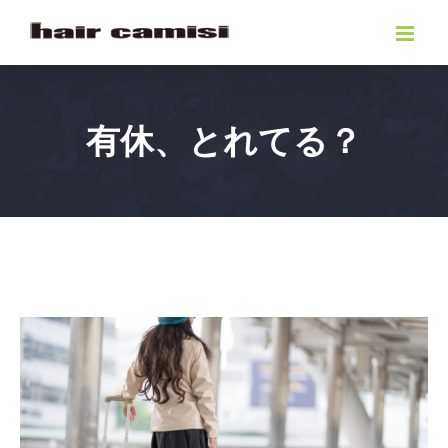
Skip
to
content
有休、とれてる？
View
Larger
Image